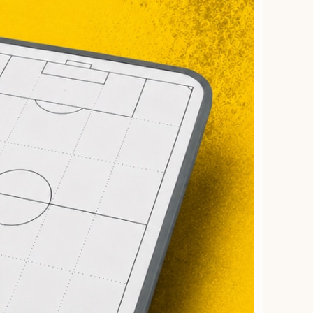
d 02】